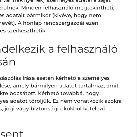
a vannak ilyenek) személyes adatai a saját
 kerülnek. Minden felhasználó megtekintheti,
yes adatait bármikor (kivéve, hogy nem
ónevét). A honlap rendszergazdái ezen
és szerkeszthetik.
delkezik a felhasználó
sán
zászólás írása esetén kérhető a személyes
ése, amely bármilyen adatot tartalmaz, amit
kre bocsátott. Kérhető továbbá, hogy
s adatot töröljük. Ez nem vonatkozik azokra
s, jogi vagy biztonsági okokból kötelező
 sent