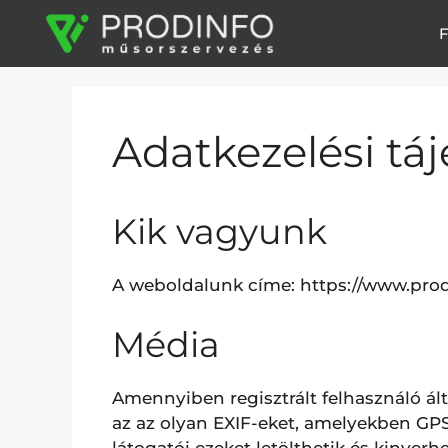
F
Adatkezelési tá
Kik vagyunk
A weboldalunk címe: https://www.prod
Média
Amennyiben regisztrált felhasználó álta
az az olyan EXIF-eket, amelyekben GPS
látogatói ezeket letölthetik és kinyer