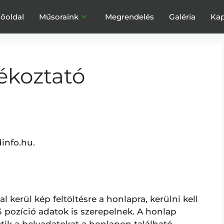
őoldal
Műsoraink
Megrendelés
Galéria
Kap
jékoztató
info.hu.
l kerül kép feltöltésre a honlapra, kerülni kell
 pozíció adatok is szerepelnek. A honlap
hetik a helyadatokat a honlapon található