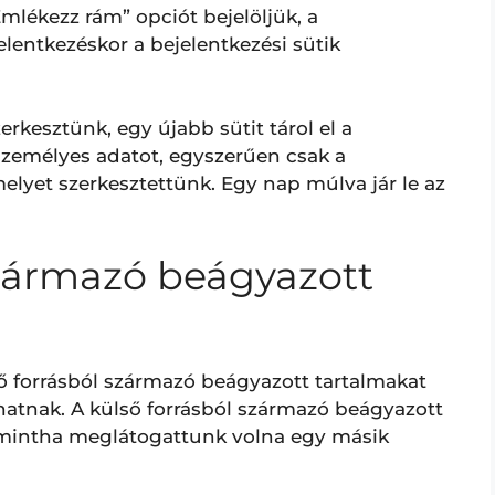
mlékezz rám” opciót bejelöljük, a
jelentkezéskor a bejelentkezési sütik
rkesztünk, egy újabb sütit tárol el a
személyes adatot, egyszerűen csak a
elyet szerkesztettünk. Egy nap múlva jár le az
zármazó beágyazott
ő forrásból származó beágyazott tartalmakat
álhatnak. A külső forrásból származó beágyazott
 mintha meglátogattunk volna egy másik