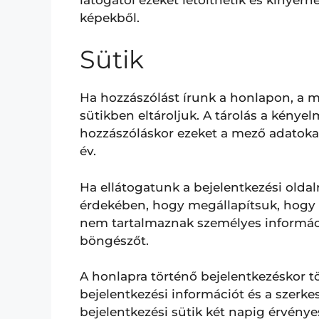
képekből.
Sütik
Ha hozzászólást írunk a honlapon, a m
sütikben eltároljuk. A tárolás a kényel
hozzászóláskor ezeket a mező adatokat n
év.
Ha ellátogatunk a bejelentkezési oldal
érdekében, hogy megállapítsuk, hogy a
nem tartalmaznak személyes informáci
böngészőt.
A honlapra történő bejelentkezéskor t
bejelentkezési információt és a szerkes
bejelentkezési sütik két napig érvényes