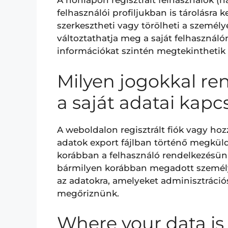
A honlapon regisztrált felhasználók (h
felhasználói profiljukban is tárolásra
szerkesztheti vagy törölheti a személ
változtathatja meg a saját felhasznál
információkat szintén megtekinthetik 
Milyen jogokkal ren
a saját adatai kapc
A weboldalon regisztrált fiók vagy hoz
adatok export fájlban történő megküld
korábban a felhasználó rendelkezésün
bármilyen korábban megadott személye
az adatokra, amelyeket adminisztráció
megőriznünk.
Where your data is