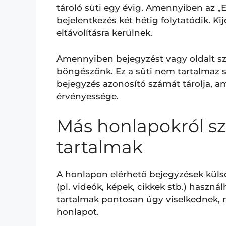
tároló süti egy évig. Amennyiben az „E
bejelentkezés két hétig folytatódik. Ki
eltávolításra kerülnek.
Amennyiben bejegyzést vagy oldalt sze
böngészőnk. Ez a süti nem tartalmaz 
bejegyzés azonosító számát tárolja, am
érvényessége.
Más honlapokról s
tartalmak
A honlapon elérhető bejegyzések küls
(pl. videók, képek, cikkek stb.) haszn
tartalmak pontosan úgy viselkednek,
honlapot.