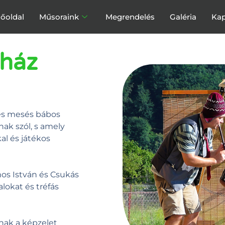
őoldal
Műsoraink
Megrendelés
Galéria
Kap
ház
 és mesés bábos
ak szól, s amely
al és játékos
os István és Csukás
lokat és tréfás
nak a képzelet