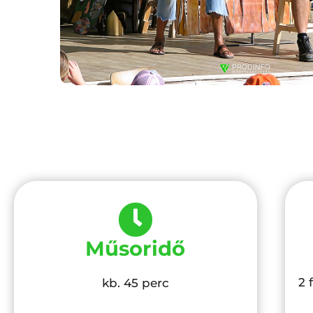
Műsoridő
2 
kb. 45 perc