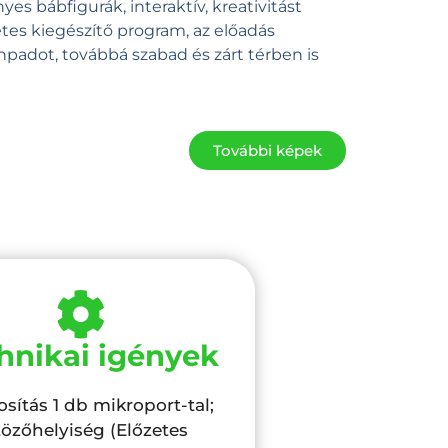
yes bábfigurák, interaktív, kreativitást
tes kiegészítő program, az előadás
padot, továbbá szabad és zárt térben is
További képek
hnikai igények
sítás 1 db mikroport-tal;
tözőhelyiség (Előzetes