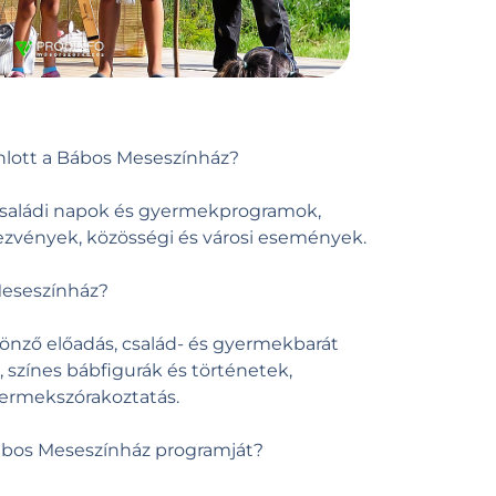
nlott a Bábos Meseszínház?
, családi napok és gyermekprogramok,
ndezvények, közösségi és városi események.
Meseszínház?
ztönző előadás, család- és gyermekbarát
nk, színes bábfigurák és történetek,
ermekszórakoztatás.
Bábos Meseszínház programját?