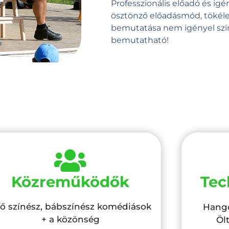
Professzionális előadó és igén
ösztönző előadásmód, tökéle
bemutatása nem igényel szín
bemutatható!
Közreműködők
Tec
fő színész, bábszínész komédiások
Hango
+ a közönség
Öl