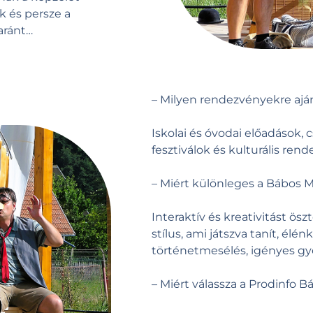
k és persze a
aránt…
– Milyen rendezvényekre ajá
Iskolai és óvodai előadások
fesztiválok és kulturális re
– Miért különleges a Bábos 
Interaktív és kreativitást ös
stílus, ami játszva tanít, élé
történetmesélés, igényes gy
– Miért válassza a Prodinfo 