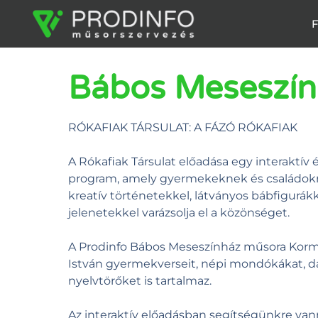
F
Bábos Meseszín
RÓKAFIAK TÁRSULAT: A FÁZÓ RÓKAFIAK
A Rókafiak Társulat előadása egy interaktív
program, amely gyermekeknek és családokn
kreatív történetekkel, látványos bábfigurákk
jelenetekkel varázsolja el a közönséget.
A Prodinfo Bábos Meseszínház műsora Korm
István gyermekverseit, népi mondókákat, da
nyelvtörőket is tartalmaz.
Az interaktív előadásban segítségünkre van