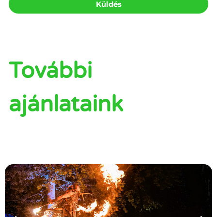
Küldés
További
ajánlataink