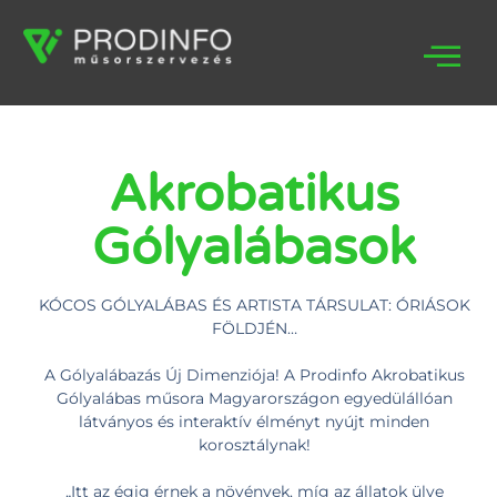
Akrobatikus
Gólyalábasok
KÓCOS GÓLYALÁBAS ÉS ARTISTA TÁRSULAT: ÓRIÁSOK
FÖLDJÉN…
A Gólyalábazás Új Dimenziója! A Prodinfo Akrobatikus
Gólyalábas műsora Magyarországon egyedülállóan
látványos és interaktív élményt nyújt minden
korosztálynak!
„Itt az égig érnek a növények, míg az állatok ülve