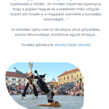
nyaldossák a Holdat… Itt minden hatalmas olyannyira,
hogy a gigászi hegyek és a szédítően mély völgyek
között élő törpék is a magasból szemlélik a kurtalábú
közönséget… ”
Az előadást igény szerint látványos utcai gólyalábas,
zászlós felvonulással, kikiáltóval együtt kínáljuk…
További ajánlatunk:
Artista Vásári Varieté