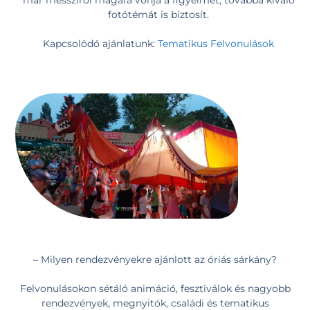
már messziről magára vonja a figyelmet, továbbá kiváló
fotótémát is biztosít.
Kapcsolódó ajánlatunk:
Tematikus Felvonulások
– Milyen rendezvényekre ajánlott az óriás sárkány?
Felvonulásokon sétáló animáció, fesztiválok és nagyobb
rendezvények, megnyitók, családi és tematikus