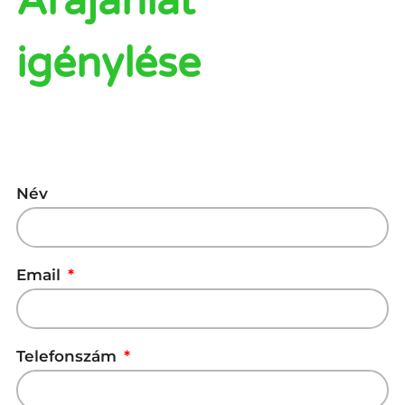
Árajánlat
igénylése
Név
Email
Telefonszám