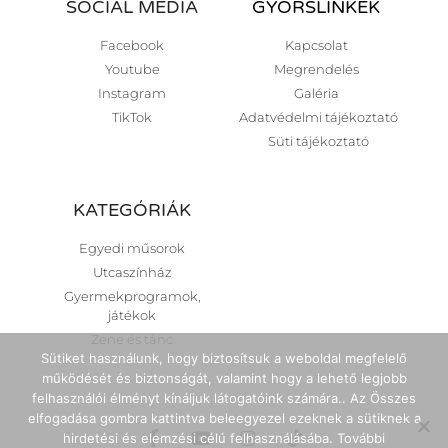
SOCIAL MEDIA
GYORSLINKEK
Facebook
Kapcsolat
Youtube
Megrendelés
Instagram
Galéria
TikTok
Adatvédelmi tájékoztató
Süti tájékoztató
KATEGÓRIÁK
Egyedi műsorok
Utcaszínház
Gyermekprogramok,
játékok
Zene és tánc
Sütiket használunk, hogy biztosítsuk a weboldal megfelelő
működését és biztonságát, valamint hogy a lehető legjobb
felhasználói élményt kínáljuk látogatóink számára.. Az Összes
elfogadása gombra kattintva beleegyezel ezeknek a sütiknek a
hirdetési és elemzési célú felhasználásába. További