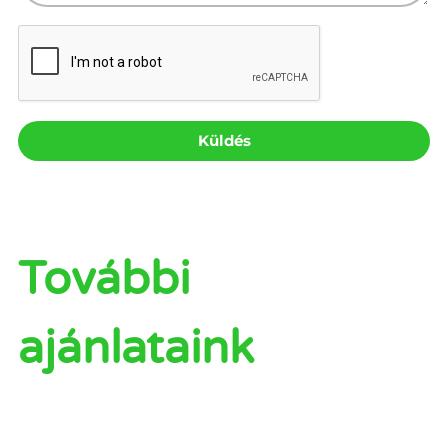
Küldés
További
ajánlataink