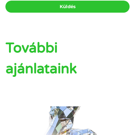
Küldés
További
ajánlataink