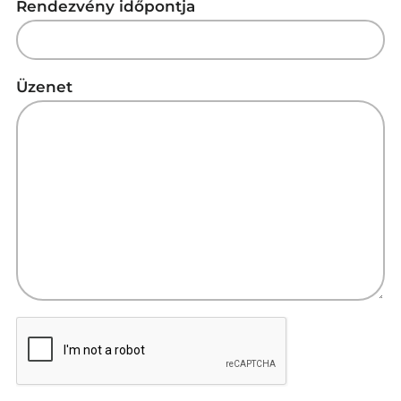
Rendezvény időpontja
Üzenet