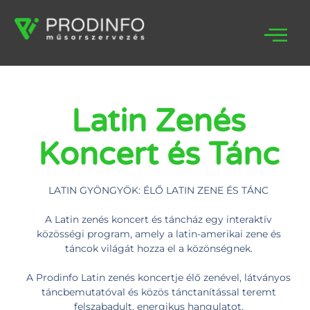
Latin Zenés
Koncert és Tánc
LATIN GYÖNGYÖK: ÉLŐ LATIN ZENE ÉS TÁNC
A Latin zenés koncert és táncház egy interaktív
közösségi program, amely a latin-amerikai zene és
táncok világát hozza el a közönségnek.
A Prodinfo Latin zenés koncertje élő zenével, látványos
táncbemutatóval és közös tánctanítással teremt
felszabadult, energikus hangulatot.