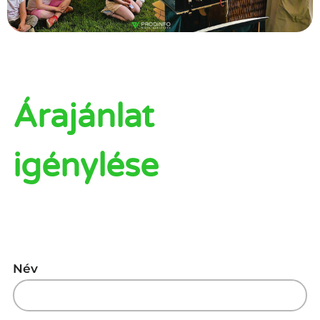
Árajánlat
igénylése
Név