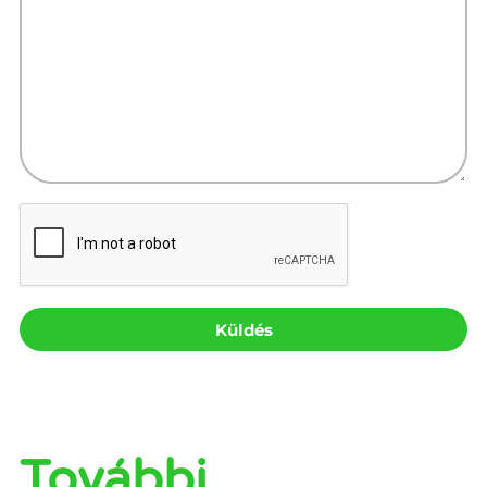
Küldés
További