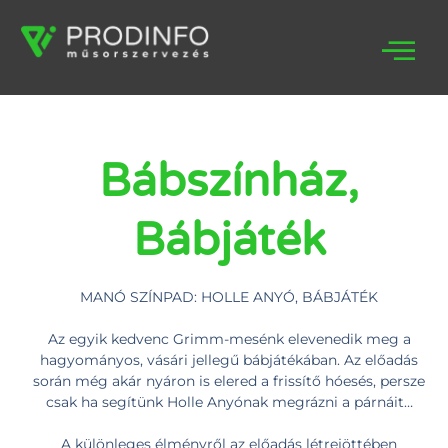
Bábszínház,
Bábjáték
MANÓ SZÍNPAD: HOLLE ANYÓ, BÁBJÁTÉK
Az egyik kedvenc Grimm-mesénk elevenedik meg a
hagyományos, vásári jellegű bábjátékában. Az előadás
során még akár nyáron is elered a frissítő hóesés, persze
csak ha segítünk Holle Anyónak megrázni a párnáit…
A különleges élményről az előadás létrejöttében