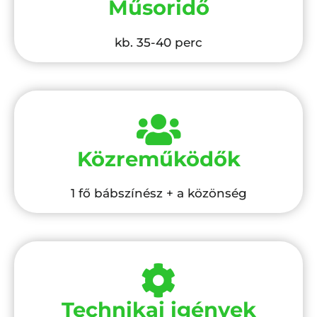
Műsoridő
kb. 35-40 perc
Közreműködők
1 fő bábszínész + a közönség
Technikai igények