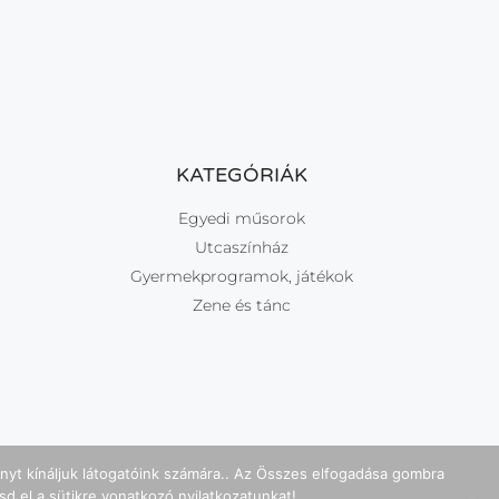
KATEGÓRIÁK
Egyedi műsorok
Utcaszínház
Gyermekprogramok, játékok
Zene és tánc
ényt kínáljuk látogatóink számára.. Az Összes elfogadása gombra
sd el a sütikre vonatkozó nyilatkozatunkat!