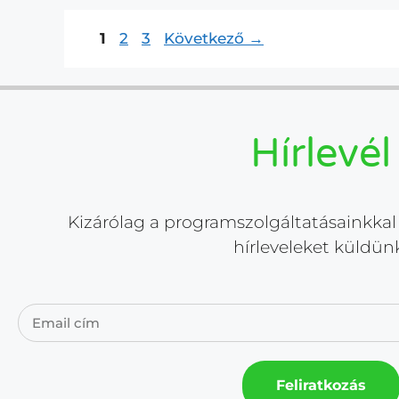
1
2
3
Következő
→
Hírlevél
Kizárólag a programszolgáltatásainkkal 
hírleveleket küldün
Feliratkozás