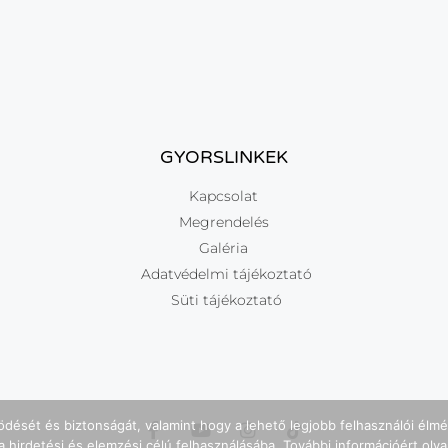
GYORSLINKEK
Kapcsolat
Megrendelés
Galéria
Adatvédelmi tájékoztató
Süti tájékoztató
dését és biztonságát, valamint hogy a lehető legjobb felhasználói élm
 hirdetési és elemzési célú felhasználásába. További információért olva