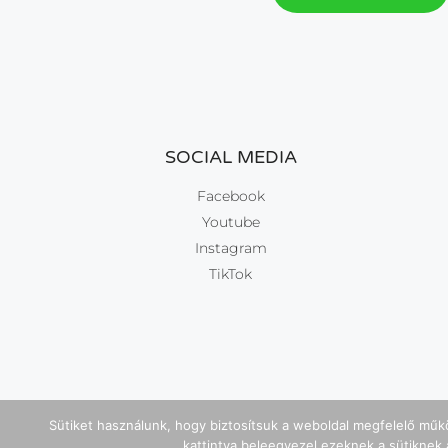
SOCIAL MEDIA
Facebook
Youtube
Instagram
TikTok
Sütiket használunk, hogy biztosítsuk a weboldal megfelelő műkö
kattintva beleegyezel ezeknek a sütiknek a